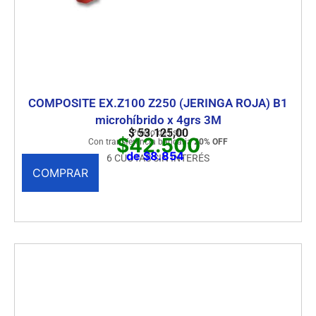
COMPOSITE EX.Z100 Z250 (JERINGA ROJA) B1
microhíbrido x 4grs 3M
$
53.125,00
Precio de lista
$42.500
Con transferencia bancaria
20% OFF
de $8.854
6 CUOTAS SIN INTERÉS
COMPRAR