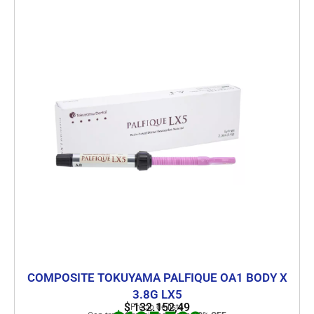
COMPOSITE TOKUYAMA PALFIQUE OA1 BODY X
3.8G LX5
$
132.152,49
Precio de lista