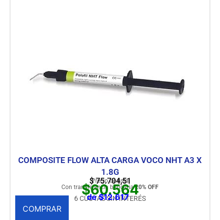
COMPOSITE FLOW ALTA CARGA VOCO NHT A3 X
1.8G
$
75.704,51
Precio de lista
$60.564
Con transferencia bancaria
20% OFF
de $12.617
6 CUOTAS SIN INTERÉS
COMPRAR