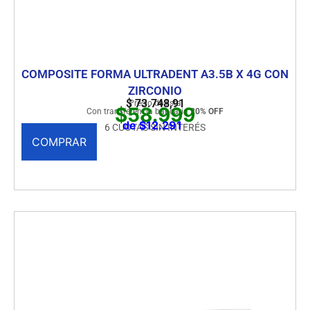
COMPOSITE FORMA ULTRADENT A3.5B X 4G CON
ZIRCONIO
$
73.748,91
Precio de lista
$58.999
Con transferencia bancaria
20% OFF
de $12.291
6 CUOTAS SIN INTERÉS
COMPRAR