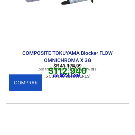
COMPOSITE TOKUYAMA Blocker FLOW
OMNICHROMA X 3G
$
141.174,99
Precio de lista
$112.940
Con transferencia bancaria
20% OFF
de $23.529
6 CUOTAS SIN INTERÉS
COMPRAR