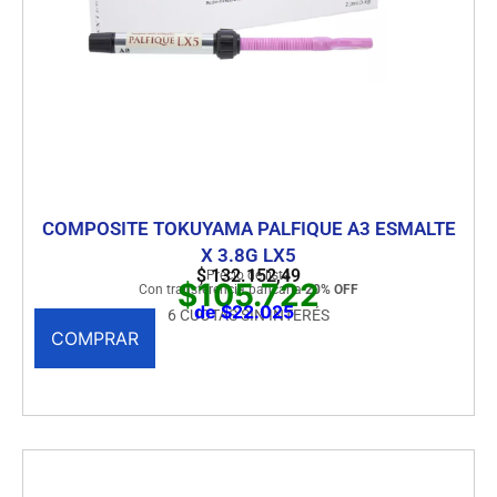
COMPOSITE TOKUYAMA PALFIQUE A3 ESMALTE
X 3.8G LX5
$
132.152,49
Precio de lista
$105.722
Con transferencia bancaria
20% OFF
de $22.025
6 CUOTAS SIN INTERÉS
COMPRAR