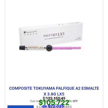
COMPOSITE TOKUYAMA PALFIQUE A2 ESMALTE
X 3.8G LX5
$
132.152,49
Precio de lista
$105.722
Con transferencia bancaria
20% OFF
de $22.025
6 CUOTAS SIN INTERÉS