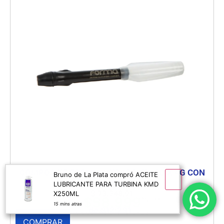
COMPOSITE FORMA ULTRADENT A2D X 4G CON
Bruno de La Plata compró ACEITE
ZIRCONIO
LUBRICANTE PARA TURBINA KMD
$
73.748,91
X250ML
Precio de lista
$58.999
Con transferencia bancaria
20% OFF
15 mins atras
de $12.291
6 CUOTAS SIN INTERÉS
COMPRAR