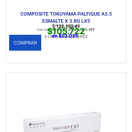
COMPOSITE TOKUYAMA PALFIQUE A3.5
ESMALTE X 3.8G LX5
$
132.152,49
Precio de lista
$105.722
Con transferencia bancaria
20% OFF
de $22.025
6 CUOTAS SIN INTERÉS
COMPRAR