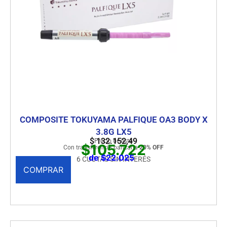
COMPOSITE TOKUYAMA PALFIQUE OA3 BODY X
3.8G LX5
$
132.152,49
Precio de lista
$105.722
Con transferencia bancaria
20% OFF
de $22.025
6 CUOTAS SIN INTERÉS
COMPRAR