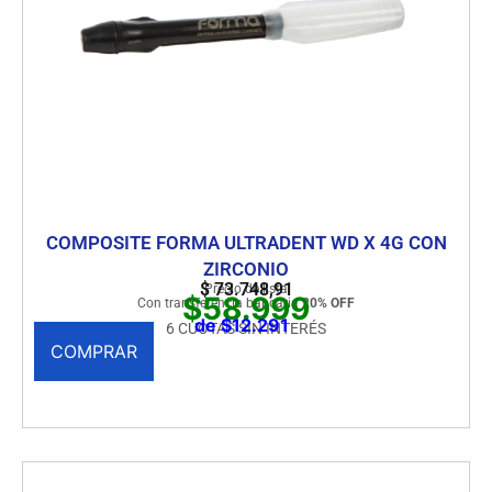
COMPOSITE FORMA ULTRADENT WD X 4G CON
ZIRCONIO
$
73.748,91
Precio de lista
$58.999
Con transferencia bancaria
20% OFF
de $12.291
6 CUOTAS SIN INTERÉS
COMPRAR