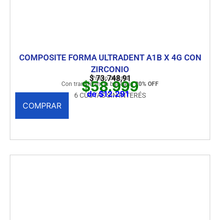
COMPOSITE FORMA ULTRADENT A1B X 4G CON
ZIRCONIO
$
73.748,91
Precio de lista
$58.999
Con transferencia bancaria
20% OFF
de $12.291
6 CUOTAS SIN INTERÉS
COMPRAR