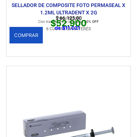
SELLADOR DE COMPOSITE FOTO PERMASEAL X
1.2ML ULTRADENT X 2G
$
66.125,00
Precio de lista
$52.900
Con transferencia bancaria
20% OFF
de $11.021
6 CUOTAS SIN INTERÉS
COMPRAR