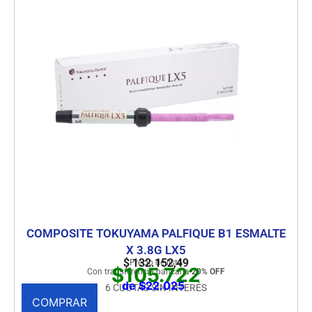
COMPOSITE TOKUYAMA PALFIQUE B1 ESMALTE
X 3.8G LX5
$
132.152,49
Precio de lista
$105.722
Con transferencia bancaria
20% OFF
de $22.025
6 CUOTAS SIN INTERÉS
COMPRAR