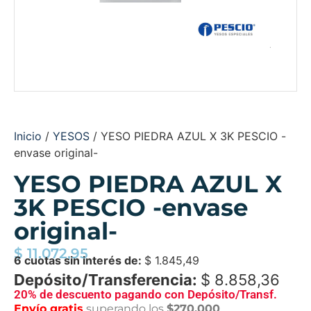
Inicio
/
YESOS
/ YESO PIEDRA AZUL X 3K PESCIO -
envase original-
YESO PIEDRA AZUL X
3K PESCIO -envase
original-
$
11.072,95
6 cuotas sin interés de:
$
1.845,49
Depósito/Transferencia:
$
8.858,36
20% de descuento pagando con Depósito/Transf.
Envío gratis
superando los
$270.000