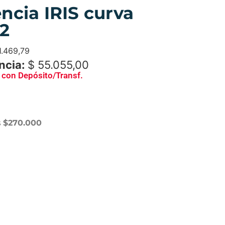
encia IRIS curva
2
1.469,79
ncia:
$
55.055,00
con Depósito/Transf.
s
$270.000