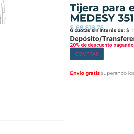
Tijera para 
MEDESY 351
$
68.818,75
6 cuotas sin interés de:
$
1
Depósito/Transfere
20% de descuento pagando 
COMPRAR
Envío gratis
superando lo