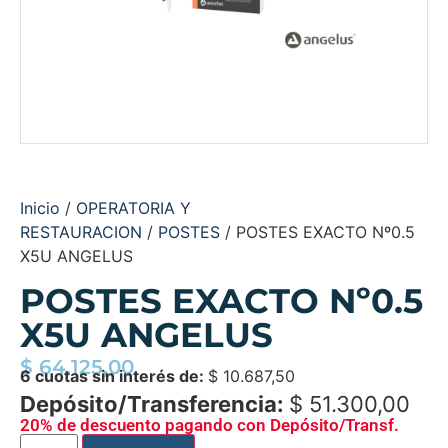
Inicio
/
OPERATORIA Y
RESTAURACION
/
POSTES
/ POSTES EXACTO Nº0.5
X5U ANGELUS
POSTES EXACTO Nº0.5
X5U ANGELUS
$
64.125,00
6 cuotas sin interés de:
$
10.687,50
Depósito/Transferencia:
$
51.300,00
20% de descuento pagando con Depósito/Transf.