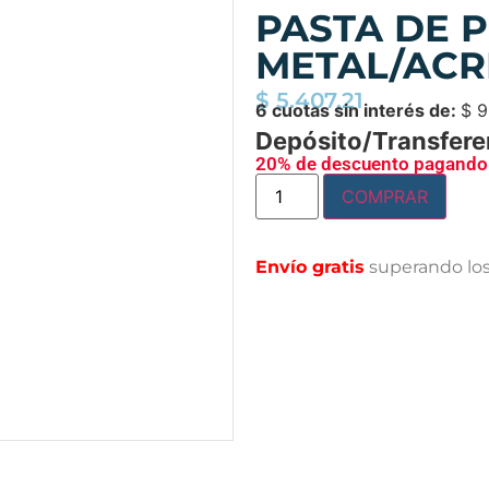
PASTA DE P
METAL/ACRI
$
5.407,21
6 cuotas sin interés de:
$
9
Depósito/Transfere
20% de descuento pagando 
COMPRAR
Envío gratis
superando lo