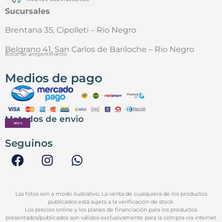
Sucursales
Brentana 35, Cipolleti – Rio Negro
Belgrano 41, San Carlos de Bariloche – Rio Negro
Botón de arrepentimiento
Medios de pago
Metodos de envio
Seguinos
Las fotos son a modo ilustrativo. La venta de cualquiera de los productos
publicados está sujeta a la verificación de stock.
Los precios online y los planes de financiación para los productos
presentados/publicados son válidos exclusivamente para la compra vía internet.