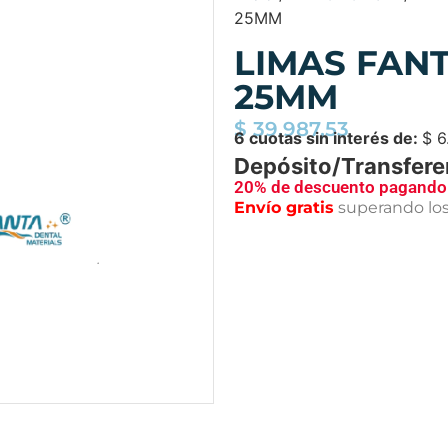
25MM
LIMAS FAN
25MM
$
39.987,53
6 cuotas sin interés de:
$
6
Depósito/Transfere
20% de descuento pagando 
Envío gratis
superando lo