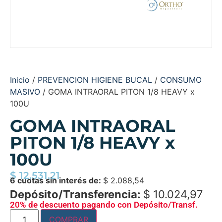
Inicio
/
PREVENCION HIGIENE BUCAL
/
CONSUMO
MASIVO
/ GOMA INTRAORAL PITON 1/8 HEAVY x
100U
GOMA INTRAORAL
PITON 1/8 HEAVY x
100U
$
12.531,21
6 cuotas sin interés de:
$
2.088,54
Depósito/Transferencia:
$
10.024,97
20% de descuento pagando con Depósito/Transf.
COMPRAR