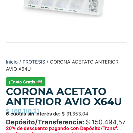
Inicio
/
PROTESIS
/ CORONA ACETATO ANTERIOR
AVIO X64U
¡Envío Gratis
!
CORONA ACETATO
ANTERIOR AVIO X64U
$
188.118,21
6 cuotas sin interés de:
$
31.353,04
Depósito/Transferencia:
$
150.494,57
20% de descuento pagando con Depósito/Transf.