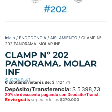
Inicio
/
ENDODONCIA
/
AISLAMIENTO
/ CLAMP Nº
202 PANORAMA. MOLAR INF
CLAMP Nº 202
PANORAMA. MOLAR
INF
$
6.748,41
6 cuotas sin interés de:
$
1.124,74
Depósito/Transferencia:
$
5.398,73
20% de descuento pagando con Depósito/Transf.
Envío gratis
superando los
$270.000