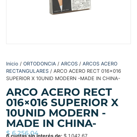
Inicio
/
ORTODONCIA
/
ARCOS
/
ARCOS ACERO
RECTANGULARES
/ ARCO ACERO RECT 016×016
SUPERIOR X 10UNID MODERN -MADE IN CHINA-
ARCO ACERO RECT
016×016 SUPERIOR X
10UNID MODERN -
MADE IN CHINA-
$
6.256,04
6 cuotas sin interés de:
$
1.042,67