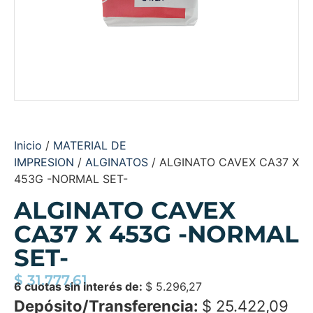
Inicio
/
MATERIAL DE
IMPRESION
/
ALGINATOS
/ ALGINATO CAVEX CA37 X
453G -NORMAL SET-
ALGINATO CAVEX
CA37 X 453G -NORMAL
SET-
$
31.777,61
6 cuotas sin interés de:
$
5.296,27
Depósito/Transferencia:
$
25.422,09