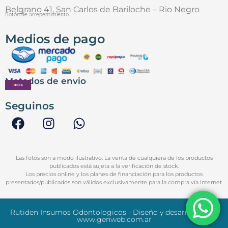
Belgrano 41, San Carlos de Bariloche – Rio Negro
Botón de arrepentimiento
Medios de pago
Metodos de envio
Seguinos
Las fotos son a modo ilustrativo. La venta de cualquiera de los productos
publicados está sujeta a la verificación de stock.
Los precios online y los planes de financiación para los productos
presentados/publicados son válidos exclusivamente para la compra vía internet.
Rutiden Insumos Odontologicos - Diseño y desarrollo web
www.genweb.com.ar