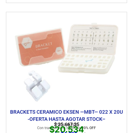
BRACKETS CERAMICO EKSEN —MBT— 022 X 20U
-OFERTA HASTA AGOTAR STOCK–
$
25.667,25
Precio de lista
$20.534
Con transferencia bancaria
20% OFF