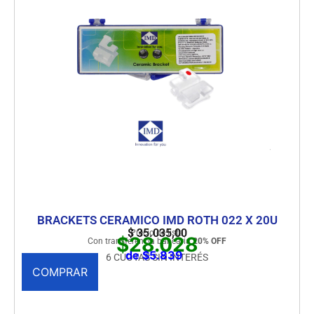
BRACKETS CERAMICO IMD ROTH 022 X 20U
$
35.035,00
Precio de lista
$28.028
Con transferencia bancaria
20% OFF
de $5.839
6 CUOTAS SIN INTERÉS
COMPRAR