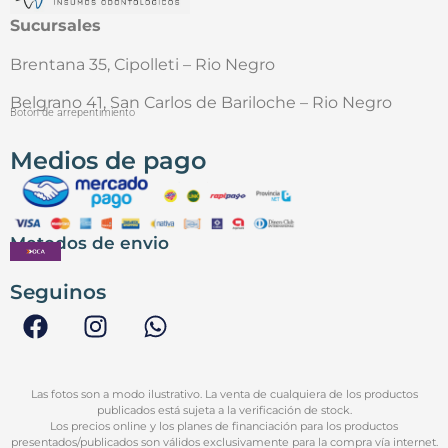
Sucursales
Brentana 35, Cipolleti – Rio Negro
Belgrano 41, San Carlos de Bariloche – Rio Negro
Botón de arrepentimiento
Medios de pago
Metodos de envio
Seguinos
Las fotos son a modo ilustrativo. La venta de cualquiera de los productos
publicados está sujeta a la verificación de stock.
Los precios online y los planes de financiación para los productos
presentados/publicados son válidos exclusivamente para la compra vía internet.