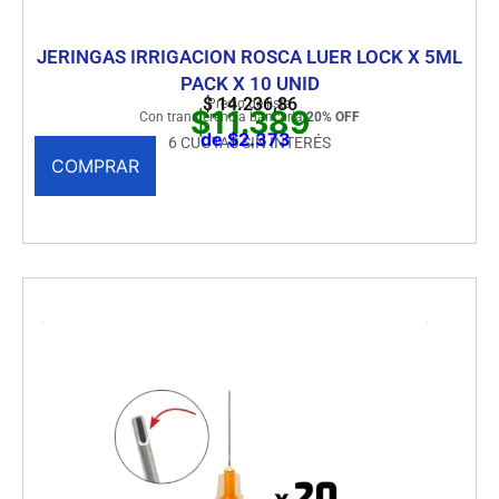
JERINGAS IRRIGACION ROSCA LUER LOCK X 5ML
PACK X 10 UNID
$
14.236,86
Precio de lista
$11.389
Con transferencia bancaria
20% OFF
de $2.373
6 CUOTAS SIN INTERÉS
COMPRAR