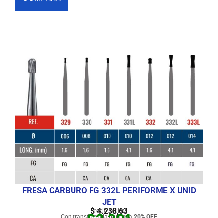
FRESA CARBURO FG 332L PERIFORME X UNID
JET
$
4.238,63
Precio de lista
Con transferencia bancaria
20% OFF