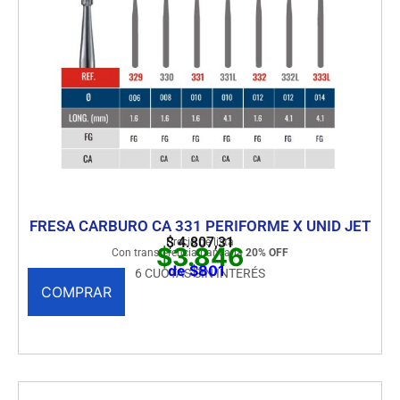
FRESA CARBURO CA 331 PERIFORME X UNID JET
$
4.807,31
Precio de lista
$3.846
Con transferencia bancaria
20% OFF
de $801
6 CUOTAS SIN INTERÉS
COMPRAR