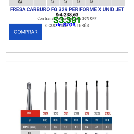
FRESA CARBURO FG 329 PERIFORME X UNID JET
$
4.238,63
Precio de lista
$3.391
Con transferencia bancaria
20% OFF
de $706
6 CUOTAS SIN INTERÉS
COMPRAR