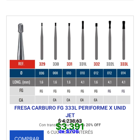
FRESA CARBURO FG 333L PERIFORME X UNID
JET
$
4.238,63
Precio de lista
$3.391
Con transferencia bancaria
20% OFF
de $706
6 CUOTAS SIN INTERÉS
COMPRAR