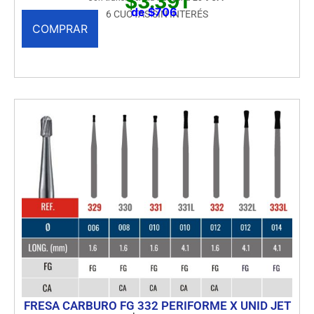
$3.391
de $706
6 CUOTAS SIN INTERÉS
COMPRAR
FRESA CARBURO FG 332 PERIFORME X UNID JET