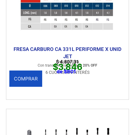
FRESA CARBURO CA 331L PERIFORME X UNID
JET
$
4.807,31
Precio de lista
$3.846
Con transferencia bancaria
20% OFF
de $801
6 CUOTAS SIN INTERÉS
COMPRAR