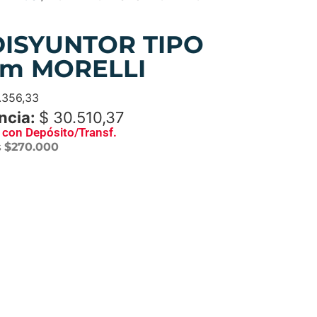
DISYUNTOR TIPO
mm MORELLI
.356,33
ncia:
$
30.510,37
con Depósito/Transf.
s
$270.000