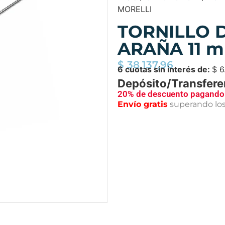
MORELLI
TORNILLO 
ARAÑA 11 
$
38.137,96
6 cuotas sin interés de:
$
6
Depósito/Transfere
20% de descuento pagando 
Envío gratis
superando lo